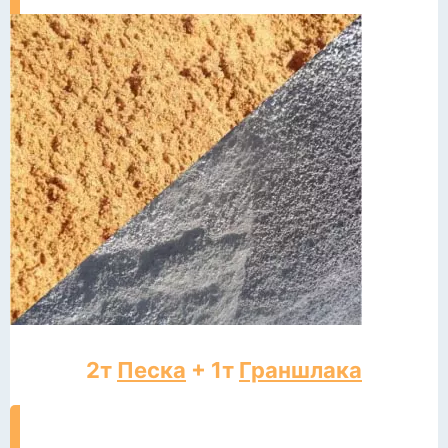
2т
Песка
+ 1т
Граншлака