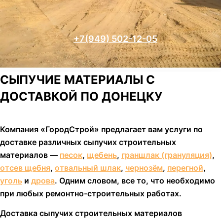
+7(949) 502-12-05
СЫПУЧИЕ МАТЕРИАЛЫ С
ДОСТАВКОЙ ПО ДОНЕЦКУ
Компания «ГородСтрой» предлагает вам услуги по
доставке различных сыпучих строительных
материалов —
песок
,
щебень
,
граншлак (грануляция)
,
отсев щебня
,
отвальный шлак
,
чернозём
,
перегной
,
уголь
и
дрова
. Одним словом, все то, что необходимо
при любых ремонтно-строительных работах.
Доставка сыпучих строительных материалов