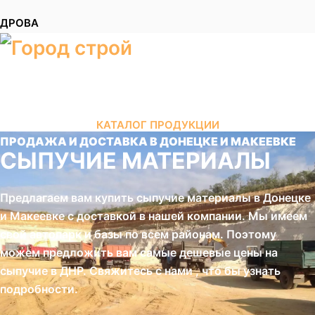
ДРОВА
КАТАЛОГ ПРОДУКЦИИ
ПРОДАЖА И ДОСТАВКА В ДОНЕЦКЕ И МАКЕЕВКЕ
СЫПУЧИЕ МАТЕРИАЛЫ
Предлагаем вам купить сыпучие материалы в Донецке
и Макеевке с доставкой в нашей компании. Мы имеем
свой автопарк и базы по всем районам. Поэтому
можем предложить вам самые дешевые цены на
сыпучие в ДНР. Свяжитесь с нами , что бы узнать
подробности.