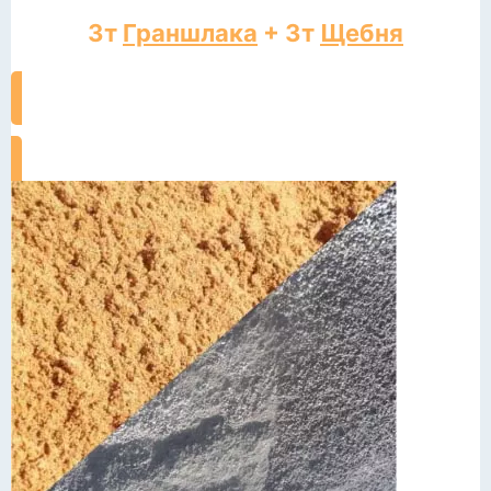
3т
Граншлака
+ 3т
Щебня
ЗАКАЗАТЬ ДОСТАВКУ